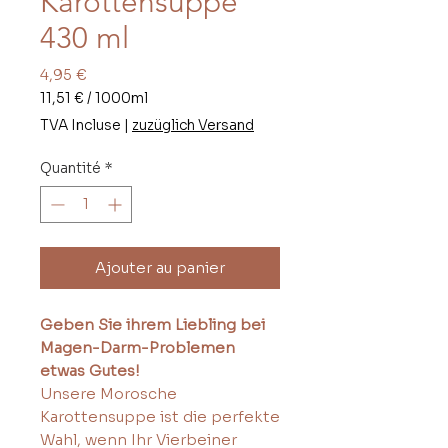
Karottensuppe
430 ml
Prix
4,95 €
11,51 €
/
1000ml
11,51 €
TVA Incluse
|
zuzüglich Versand
pour
1000
Quantité
*
Millilitres
Ajouter au panier
Geben Sie ihrem Liebling bei
Magen-Darm-Problemen
etwas Gutes!
Unsere Morosche
Karottensuppe ist die perfekte
Wahl, wenn Ihr Vierbeiner