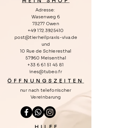
MEIN SHOP
a
r
Adresse:
1
Wasenweg 6
5
0
73277 Owen
G
+49 172.3925410
r
a
post@tierheilpraxis-viva.de
m
und
m
e
10 Rue de Schieresthal
s
57960 Meisenthal
+33 6 61 51 45 81
ines@tubeo.fr
ÖFFNUNGSZEITEN
nur nach telefonischer
Vereinbarung
HILF
E