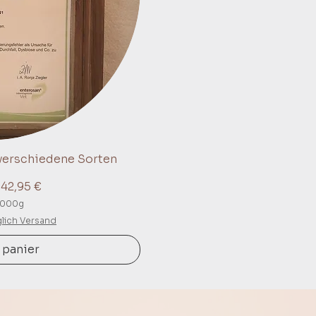
 verschiedene Sorten
apide
tionnel
e
42,95 €
000g
glich Versand
 panier