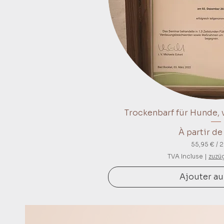
Trockenbarf für Hunde,
Aperçu r
Prix promo
À partir d
55,95 €
/
2
5
TVA Incluse
|
zuzü
5
,
Ajouter au
9
5
€
p
a