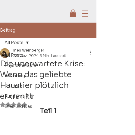
Beitrag
All Posts
Ines Weinberger
All Posts
27. Dez. 2024
3 Min. Lesezeit
Die unerwartete Krise:
Physiotherapie
Wenn das geliebte
Ernährung
Haustier plötzlich
Rezepte
erkrankt
Rund ums Tier
Mit NaN von 5 Sternen bewertet.
Dies und Das
Teil 1