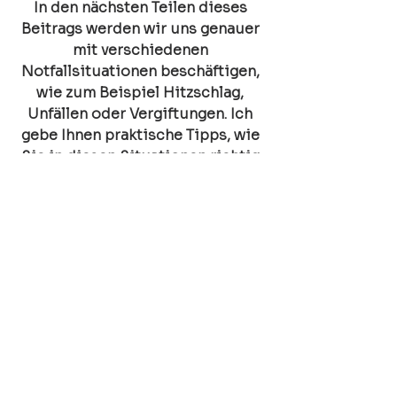
In den nächsten Teilen dieses 
Beitrags werden wir uns genauer 
mit verschiedenen 
Notfallsituationen beschäftigen, 
wie zum Beispiel Hitzschlag, 
Unfällen oder Vergiftungen. Ich 
gebe Ihnen praktische Tipps, wie 
Sie in diesen Situationen richtig 
handeln und Ihr Tier optimal 
unterstützen können.
Rund ums Tier
Alle ansehen
Aktuelle Beiträge