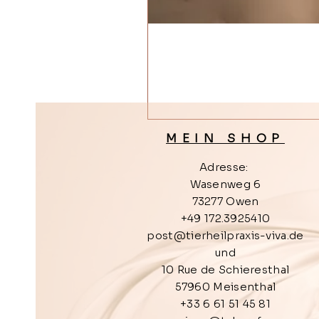
MEIN SHOP
Adresse:
Wasenweg 6
73277 Owen
+49 172.3925410
post@tierheilpraxis-viva.de
und
10 Rue de Schieresthal
57960 Meisenthal
+33 6 61 51 45 81