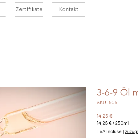
Zertifikate
Kontakt
3-6-9 Öl 
SKU : 505
Prix
14,25 €
14,25 €
/
250ml
14,25 €
TVA Incluse
|
zuzüg
pour