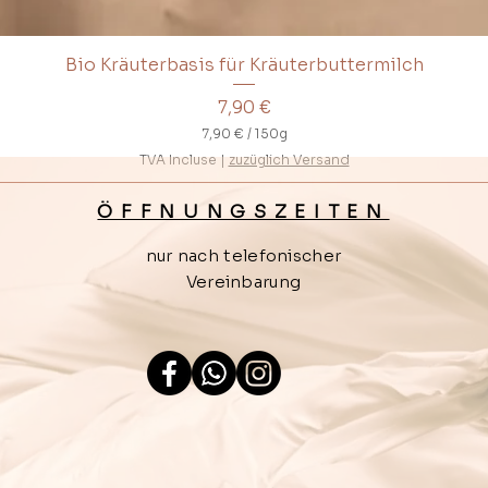
Bio Kräuterbasis für Kräuterbuttermilch
Prix
7,90 €
7,90 €
/
150g
7
TVA Incluse
|
zuzüglich Versand
,
9
0
ÖFFNUNGSZEITEN
€
nur nach telefonischer
p
a
Vereinbarung
r
1
5
0
G
r
a
m
m
e
s